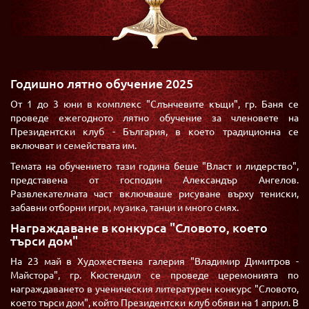
Годишно лятно обучение 2025
От 1 до 3 юни в комплекс "Слънчевите къщи", гр. Баня се
проведе ежегодното лятно обучение за членовете на
Президентски клуб - България, в което традиционна се
включват и семействата им.
Темата на обучението тази година беше "Власт и лидерство",
представена от господин Александър Ангелов.
Развлекателната част включваше рисуване върху тениски,
забавни отборни игри, музика, танци и много смях.
Награждаване в конкурса "Словото, което
търси дом"
На 23 май в Художествена галерия "Владимир Димитров -
Майстора", гр. Кюстендил се проведе церемонията по
награждаването в ученическия литературен конкурс "Словото,
което търси дом", който Президентски клуб обяви на 1 април. В