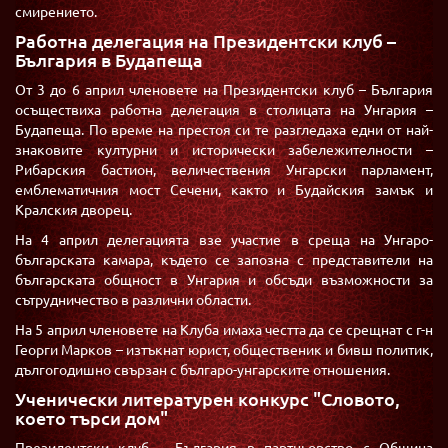
смирението.
Работна делегация на Президентски клуб –
България в Будапеща
От 3 до 6 април членовете на Президентски клуб – България
осъществиха работна делегация в столицата на Унгария –
Будапеща. По време на престоя си те разгледаха едни от най-
знаковите културни и исторически забележителности –
Рибарския бастион, величествения Унгарски парламент,
емблематичния мост Сечени, както и Будайския замък и
Кралския дворец.
На 4 април делегацията взе участие в среща на Унгаро-
българската камара, където се запозна с представители на
българската общност в Унгария и обсъди възможности за
сътрудничество в различни области.
На 5 април членовете на Клуба имаха честта да се срещнат с г-н
Георги Марков – изтъкнат юрист, общественик и бивш политик,
дългогодишно свързан с българо-унгарските отношения.
Ученически литературен конкурс "Словото,
което търси дом"