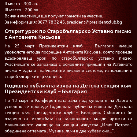
II място – 300 лв.
III място – 200 лв.
Всички участници ще получат грамоти за участие.
За информация: 0877 78 32 45, president@presidentclub.bg
Открит урок по Старобългарско Уставно писмо
с Антоанета Кисьова
На 25 март Президентски клуб – България имаше
удоволствието да посрещне Антоанета Кисьова, която проведе
вдъхновяващ урок по старобългарско уставно писмо.
Участниците се запознаха с основните принципи на Уставното
писмо – една от най-важните писмени системи, използвани в
старобългарските ръкописи.
Годишна публична изява на Детска секция към
Президентски клуб – България
На 18 март в Конферентната зала под куполите на Ларгото
успешно се проведе Годишната публична изява на Детската
секция към Президентски клуб – България. Събитието бе
озарено от изложбата на талантливите млади артисти от
Националното училище за изящни изкуства „Илия Петров“,
обединена от темата „Музика, лъчи в две хубави очи...“.