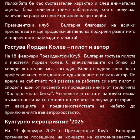
Изложбата бе със състезателен характер и след внимателна
оценка бяха отличени трима победители, които получиха
парични награди за своите вдъхновяващи творби.
Президентски клуб – България благодари на всички
присъстващи и ще продължи активно да подкрепя развитието
и творчеството на младите таланти!
Гостува Йордан Колев – пилот и автор
На 18 февруари Президентски Клуб - България гостува пилота
и писателя Йордан Колев. С впечатляващите си близо 23
хиляди летателни часа, господин Колев сподели своя богат
професионален опит, както и вдъхновението си като автор. По
време на събитието той разказа за работата си като пилот и
сподели идеи от писането на последната книга от трилогията
"Хилядолетната битка". Членовете и гостите на клуба имаха
възможността да се потопят в неговите вълнуващи истории –
от авиацията и предизвикателствата на небето до
приключенията във ветроходството.
Културно мероприятие '2025
На 13 февруари 2025 г. Президентски Клуб - България
организира посещение на концерта на световноизвестния