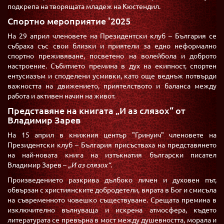
подкрепа на творящата младеж на Кюстендил.
Спортно мероприятие '2025
На 29 април членовете на Президентски клуб – България се
събраха със свои близки и приятели за едно неформално
спортно преживяване, посветено на волейбола и доброто
настроение. Събитието премина в дух на екипност, спортен
ентусиазъм и споделени усмивки, като още веднъж потвърди
важността на движението, приятелството и баланса между
работа и активен начин на живот.
Представяне на книгата „И аз слязох“ от
Владимир Зарев
На 15 април в книжния център "Гринуич" членовете на
Президентски клуб – България присъстваха на представянето
на най-новата книга на изтъкнатия български писател
Владимир Зарев –
„И аз слязох“
.
Произведението разкрива дълбоко личен и духовен път,
обвързан с християнските добродетели, вярата в Бог и смисъла
на съвременното човешко съществуване. Срещата премина в
изключително вълнуваща и искрена атмосфера, където
литературата се превърна в мост между душевността, морала и