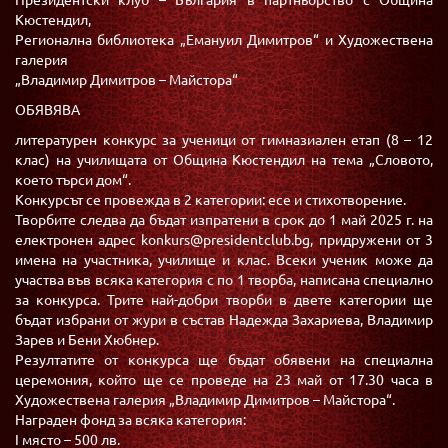
Президентски клуб – България в партньорство с Община
Кюстендил,
Регионална библиотека „Емануил Димитров“ и Художествена
галерия
„Владимир Димитров – Майстора“
ОБЯВЯВА
литературен конкурс за ученици от гимназиален етап (8 – 12
клас) на училищата от Община Кюстендил на тема „Словото,
което търси дом“.
Конкурсът се провежда в 2 категории: есе и стихотворение.
Творбите следва да бъдат изпратени в срок до 1 май 2025 г. на
електронен адрес konkurs@presidentclub.bg, придружени от 3
имена на участника, училище и клас. Всеки ученик може да
участва във всяка категория с по 1 творба, написана специално
за конкурса. Трите най-добри творби в двете категории ще
бъдат избрани от жури в състав Надежда Захариева, Владимир
Зарев и Бени Хюбнер.
Резултатите от конкурса ще бъдат обявени на специална
церемония, който ще се проведе на 23 май от 17.30 часа в
Художествена галерия „Владимир Димитров – Майстора“.
Награден фонд за всяка категория:
I място – 500 лв.