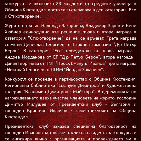
конкурса се включиха 28 младежи от средните училища в
Община Кюстендил, които се състезаваха в дев категории - Есе
и Стихотворение.
Журито в състав Надежда Захариева, Владимир Зарев и Бени
Хюбнер единодушно взе решение първа и втора награда в
категория "Стихотворение" да не се връчват. Трета награда
спечели Денислав Георгиев от Езикова гимназия "Д-р Петър
Берон". В категория "Есе" победители са: първа награда -
Андреа Йорданова от ЕГ "Д-р Петър Берон", втора награда -
Даная Георгиева от ПМГ "Проф. Емануил Иванов", трета награда
- Николай Георгиев от ПГИМ "Йордан Захариев".
Конкурсът се проведе в партньорство с Община Кюстендил,
Регионална библиотека "Емануил Димитров" и Художествена
галерия "Владимир Димитров - Майстора". В церемонията по
награждаването взеха участие членовете на журито, господин
Димитър Милушев от Президентски клуб - България и
господин Кристиян Иванчов - заместник-кмет на Община
Кюстендил.
Президентски клуб изказва специална благодарност на
господин Иванчов за това, че откликна на идеята за конкурса и
се ангажира лично с организацията и провеждането му в